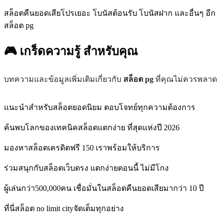
สล็อตคืนยอดเสียโปรเยอะ โบนัสต้อนรับ โบนัสฝาก และอื่นๆ อีก
สล็อต pg
🎮 เกร็ดความรู้
สำหรับคุณ
บทความและข้อมูลเพิ่มเติมเกี่ยวกับ
สล็อต pg
ที่คุณไม่ควรพลาด
แนะนำสำหรับสล็อตยอดนิยม ตอบโจทย์ทุกความต้องการ
ค้นพบโลกของเทคนิคสล็อตแตกง่าย ที่สุดแห่งปี 2026
มองหาสล็อตเครดิตฟรี 150 เราพร้อมให้บริการ
ร่วมสนุกกับสล็อตเว็บตรง แตกง่ายตอนนี้ ไม่มีโกง
ผู้เล่นกว่า500,000คน เชื่อมั่นในสล็อตคืนยอดเสียมากว่า 10 ปี
ที่นี่สล็อต no limit cityจัดเต็มทุกอย่าง