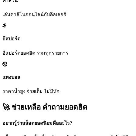
คาสิโน
เล่นคาสิโนออนไลน์กับดีลเลอร์
อีสปอร์ต
อีสปอร์ตยอดฮิต รวมทุกรายการ
แทงบอล
ราคาน้ำสูง จ่ายเต็ม ไม่มีหัก
🚀 ช่วยเหลือ
คำถามยอดฮิต
อยากรู้ว่าสล็อตยอดนิยมคืออะไร?