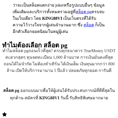
ว่าจะเป็นสล็อตแตกง่าย jokerหรือรูปแบบอื่นๆ ข้อมูล
เพิ่มเติมและบริการทั้งหมดรวมอยู่ที่
สล็อต pg
ครบจบ
ในเว็บเดียว โดย
KING88VI
เป็นเว็บตรงที่ได้รับ
ความไว้วางใจจากผู้เล่นจำนวนมาก ซึ่ง
สล็อต
ก็เป็น
อีกตัวเลือกยอดนิยมในหมู่ผู้เล่น
ทำไมต้องเลือก
สล็อต pg
ทำไมสล็อต pgถอนเร็วที่สุด? ครบทุกธนาคาร TrueMoney USDT
สะดวกสุดๆ ทุนจดทะเบียน 1,000 ล้านบาท การเงินมั่นคงที่สุด
ถอนได้ไม่จำกัด ไม่ต้องทำเทิร์น ได้เงินเต็ม เงินทุนมากกว่า 800
ล้าน เปิดให้บริการมานาน 5 ปีแล้ว ปลอดภัยทุกยอด การันตี
สล็อต pg
ออกแบบมาเพื่อให้ผู้เล่นได้รับประสบการณ์ที่ดีที่สุดใน
ทุกด้าน สมัครที่
KING88VI
วันนี้ รับสิทธิพิเศษมากมาย