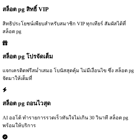
สล็อต pg สิทธิ์ VIP
สิทธิประโยชน์เพียบสำหรับสมาชิก VIP ทุกเทียร์ สัมผัสได้ที่
สล็อต pg
สล็อต pg โปรจัดเต็ม
แจกเครดิตฟรีสม่ำเสมอ โบนัสสุดคุ้ม ไม่มีเงื่อนไข ซึ่ง สล็อต pg
จัดมาให้เต็มที่
สล็อต pg ถอนไวสุด
AI ออโต้ ทำรายการรวดเร็วทันใจไม่เกิน 30 วินาที สล็อต pg
พร้อมให้บริการ