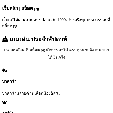
เว็บหลัก | สล็อต pg
เว็บแท้ไม่ผ่านคนกลาง ปลอดภัย 100% จ่ายจริงทุกบาท ครบจบที่
สล็อต pg
🎪 เกมเด่น
ประจำสัปดาห์
เกมยอดนิยมที่
สล็อต pg
คัดสรรมาให้ ครบทุกค่ายดัง เล่นสนุก
ได้เงินจริง
บาคาร่า
บาคาร่าหลายค่าย เลือกห้องอิสระ