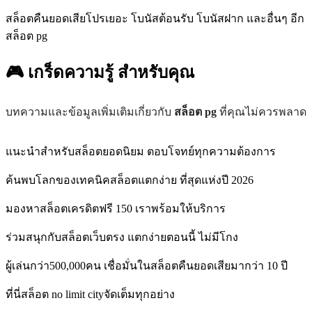
สล็อตคืนยอดเสียโปรเยอะ โบนัสต้อนรับ โบนัสฝาก และอื่นๆ อีก
สล็อต pg
🎮 เกร็ดความรู้
สำหรับคุณ
บทความและข้อมูลเพิ่มเติมเกี่ยวกับ
สล็อต pg
ที่คุณไม่ควรพลาด
แนะนำสำหรับสล็อตยอดนิยม ตอบโจทย์ทุกความต้องการ
ค้นพบโลกของเทคนิคสล็อตแตกง่าย ที่สุดแห่งปี 2026
มองหาสล็อตเครดิตฟรี 150 เราพร้อมให้บริการ
ร่วมสนุกกับสล็อตเว็บตรง แตกง่ายตอนนี้ ไม่มีโกง
ผู้เล่นกว่า500,000คน เชื่อมั่นในสล็อตคืนยอดเสียมากว่า 10 ปี
ที่นี่สล็อต no limit cityจัดเต็มทุกอย่าง