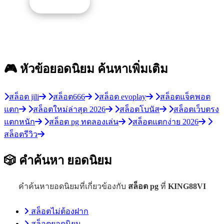
รับโปรนี้
🎮 หัวข้อยอดนิยม
ค้นหาเพิ่มเติม
สล็อต jili
สล็อต666
สล็อต evoplay
สล็อตแจ็คพอต
แตก
สล็อตใหม่ล่าสุด 2026
สล็อตโบนัส
สล็อตเว็บตรง
แตกหนัก
สล็อต pg ทดลองเล่น
สล็อตแตกง่าย 2026
สล็อตรีวิว
🎲 คำค้นหา
ยอดนิยม
คำค้นหายอดนิยมที่เกี่ยวข้องกับ
สล็อต pg
ที่
KING88VI
สล็อตไม่ต้องฝาก
สล็อตยอดนิยม