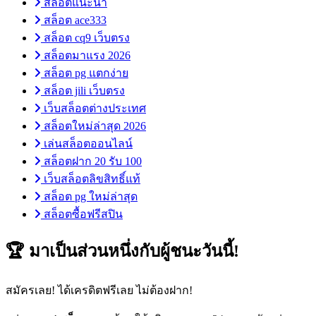
สล็อตแนะนำ
สล็อต ace333
สล็อต cq9 เว็บตรง
สล็อตมาแรง 2026
สล็อต pg แตกง่าย
สล็อต jili เว็บตรง
เว็บสล็อตต่างประเทศ
สล็อตใหม่ล่าสุด 2026
เล่นสล็อตออนไลน์
สล็อตฝาก 20 รับ 100
เว็บสล็อตลิขสิทธิ์แท้
สล็อต pg ใหม่ล่าสุด
สล็อตซื้อฟรีสปิน
🏆 มาเป็นส่วนหนึ่งกับผู้ชนะวันนี้!
สมัครเลย! ได้เครดิตฟรีเลย ไม่ต้องฝาก!