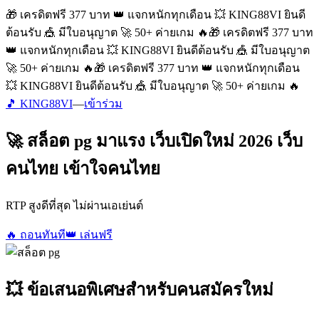
🎁 เครดิตฟรี 377 บาท 👑 แจกหนักทุกเดือน 💥 KING88VI ยินดี
ต้อนรับ 🎪 มีใบอนุญาต 🚀 50+ ค่ายเกม 🔥
🎁 เครดิตฟรี 377 บาท
👑 แจกหนักทุกเดือน 💥 KING88VI ยินดีต้อนรับ 🎪 มีใบอนุญาต
🚀 50+ ค่ายเกม 🔥
🎁 เครดิตฟรี 377 บาท 👑 แจกหนักทุกเดือน
💥 KING88VI ยินดีต้อนรับ 🎪 มีใบอนุญาต 🚀 50+ ค่ายเกม 🔥
🎵 KING88VI
—
เข้าร่วม
🚀 สล็อต pg มาแรง เว็บเปิดใหม่ 2026 เว็บ
คนไทย เข้าใจคนไทย
RTP สูงดีที่สุด ไม่ผ่านเอเย่นต์
🔥 ถอนทันที
👑 เล่นฟรี
💥 ข้อเสนอพิเศษสำหรับคนสมัครใหม่