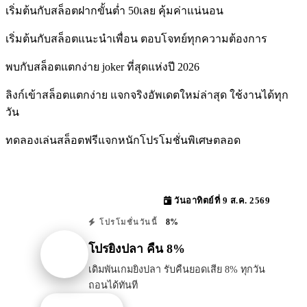
เริ่มต้นกับสล็อตฝากขั้นต่ำ 50เลย คุ้มค่าแน่นอน
เริ่มต้นกับสล็อตแนะนำเพื่อน ตอบโจทย์ทุกความต้องการ
พบกับสล็อตแตกง่าย joker ที่สุดแห่งปี 2026
ลิงก์เข้าสล็อตแตกง่าย แจกจริงอัพเดตใหม่ล่าสุด ใช้งานได้ทุก
วัน
ทดลองเล่นสล็อตฟรีแจกหนักโปรโมชั่นพิเศษตลอด
วันอาทิตย์ที่ 9 ส.ค. 2569
8%
โปรโมชั่นวันนี้
โปรยิงปลา คืน 8%
เดิมพันเกมยิงปลา รับคืนยอดเสีย 8% ทุกวัน
ถอนได้ทันที