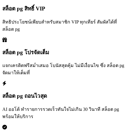
สล็อต pg สิทธิ์ VIP
สิทธิประโยชน์เพียบสำหรับสมาชิก VIP ทุกเทียร์ สัมผัสได้ที่
สล็อต pg
สล็อต pg โปรจัดเต็ม
แจกเครดิตฟรีสม่ำเสมอ โบนัสสุดคุ้ม ไม่มีเงื่อนไข ซึ่ง สล็อต pg
จัดมาให้เต็มที่
สล็อต pg ถอนไวสุด
AI ออโต้ ทำรายการรวดเร็วทันใจไม่เกิน 30 วินาที สล็อต pg
พร้อมให้บริการ