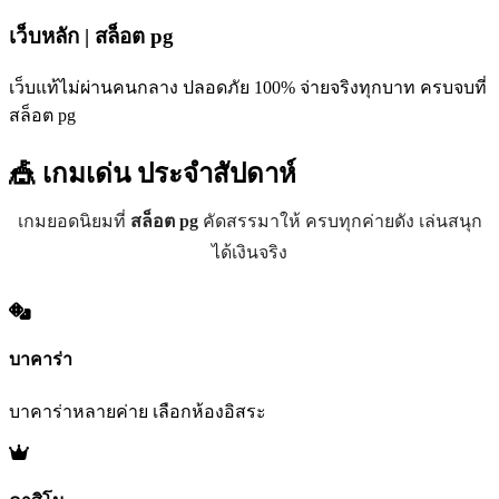
เว็บหลัก | สล็อต pg
เว็บแท้ไม่ผ่านคนกลาง ปลอดภัย 100% จ่ายจริงทุกบาท ครบจบที่
สล็อต pg
🎪 เกมเด่น
ประจำสัปดาห์
เกมยอดนิยมที่
สล็อต pg
คัดสรรมาให้ ครบทุกค่ายดัง เล่นสนุก
ได้เงินจริง
บาคาร่า
บาคาร่าหลายค่าย เลือกห้องอิสระ