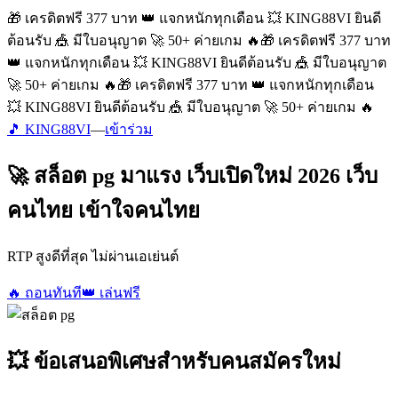
🎁 เครดิตฟรี 377 บาท 👑 แจกหนักทุกเดือน 💥 KING88VI ยินดี
ต้อนรับ 🎪 มีใบอนุญาต 🚀 50+ ค่ายเกม 🔥
🎁 เครดิตฟรี 377 บาท
👑 แจกหนักทุกเดือน 💥 KING88VI ยินดีต้อนรับ 🎪 มีใบอนุญาต
🚀 50+ ค่ายเกม 🔥
🎁 เครดิตฟรี 377 บาท 👑 แจกหนักทุกเดือน
💥 KING88VI ยินดีต้อนรับ 🎪 มีใบอนุญาต 🚀 50+ ค่ายเกม 🔥
🎵 KING88VI
—
เข้าร่วม
🚀 สล็อต pg มาแรง เว็บเปิดใหม่ 2026 เว็บ
คนไทย เข้าใจคนไทย
RTP สูงดีที่สุด ไม่ผ่านเอเย่นต์
🔥 ถอนทันที
👑 เล่นฟรี
💥 ข้อเสนอพิเศษสำหรับคนสมัครใหม่