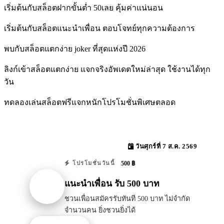
เริ่มต้นกับสล็อตฝากขั้นต่ำ 50เลย คุ้มค่าแน่นอน
เริ่มต้นกับสล็อตแนะนำเพื่อน ตอบโจทย์ทุกความต้องการ
พบกับสล็อตแตกง่าย joker ที่สุดแห่งปี 2026
ลิงก์เข้าสล็อตแตกง่าย แจกจริงอัพเดตใหม่ล่าสุด ใช้งานได้ทุก
วัน
ทดลองเล่นสล็อตฟรีแจกหนักโปรโมชั่นพิเศษตลอด
วันศุกร์ที่ 7 ส.ค. 2569
500 ฿
โปรโมชั่นวันนี้
แนะนำเพื่อน รับ 500 บาท
ชวนเพื่อนสมัครรับทันที 500 บาท ไม่จำกัด
จำนวนคน ยิ่งชวนยิ่งได้