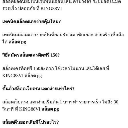
สล็อตยอดนิยมเป็นเว็บพนันออนไลน์ ครบวงจร ระบบอัตโนมัติ
รวดเร็ว ปลอดภัย ที่ KING88VI
เทคนิคสล็อตแตกง่ายคุ้มไหม?
เทคนิคสล็อตแตกง่ายเป็นที่ยอมรับ สมาชิกเยอะ จ่ายจริง เชื่อถือ
ได้
สล็อต pg
วิธีสมัครสล็อตเครดิตฟรี 150?
สล็อตเครดิตฟรี 150สะดวก ใช้เวลาไม่นาน เล่นได้เลย ที่
KING88VI สล็อต pg
ขั้นต่ำสล็อตเว็บตรง แตกง่ายเท่าไหร่?
สล็อตเว็บตรง แตกง่ายเริ่มต้น 1 บาท ทำรายการเร็ว ไม่ถึง 30
วินาที ที่ KING88VI
สล็อต pg
สล็อตคืนยอดเสียมีโปรอะไร?