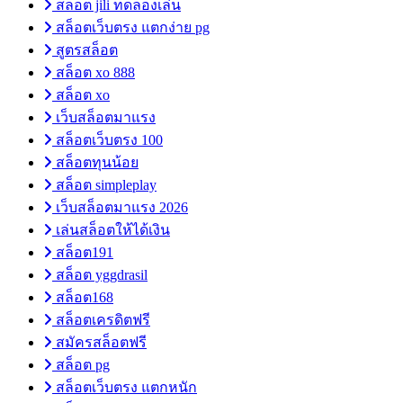
สล็อต jili ทดลองเล่น
สล็อตเว็บตรง แตกง่าย pg
สูตรสล็อต
สล็อต xo 888
สล็อต xo
เว็บสล็อตมาแรง
สล็อตเว็บตรง 100
สล็อตทุนน้อย
สล็อต simpleplay
เว็บสล็อตมาแรง 2026
เล่นสล็อตให้ได้เงิน
สล็อต191
สล็อต yggdrasil
สล็อต168
สล็อตเครดิตฟรี
สมัครสล็อตฟรี
สล็อต pg
สล็อตเว็บตรง แตกหนัก