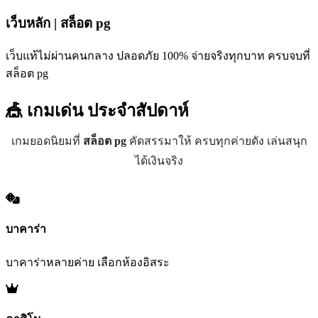
เว็บหลัก | สล็อต pg
เว็บแท้ไม่ผ่านคนกลาง ปลอดภัย 100% จ่ายจริงทุกบาท ครบจบที่
สล็อต pg
🎪 เกมเด่น
ประจำสัปดาห์
เกมยอดนิยมที่
สล็อต pg
คัดสรรมาให้ ครบทุกค่ายดัง เล่นสนุก
ได้เงินจริง
บาคาร่า
บาคาร่าหลายค่าย เลือกห้องอิสระ