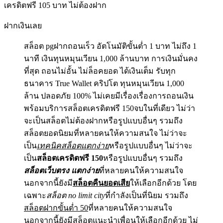
เครดิตฟรี 105 บาท ไม่ต้องฝาก
ฝากเงินเลย
สล็อต pgฝากถอนเร็ว อัตโนมัติขั้นต่ำ 1 บาท ไม่ถึง 1
นาที เงินทุนหมุนเวียน 1,000 ล้านบาท การเงินมั่นคง
ที่สุด ถอนไม่อั้น ไม่ล็อคยอด ได้เงินเต็ม รับทุก
ธนาคาร True Wallet คริปโต ทุนหมุนเวียน 1,000
ล้าน ปลอดภัย 100% ไม่เคยมีเรื่องเรื่องการถอนเงิน
พร้อมบริการสล็อตเครดิตฟรี 150จบในที่เดียว ไม่ว่า
จะเป็นสล็อตไม่ต้องฝากหรือรูปแบบอื่นๆ รวมถึง
สล็อตยอดนิยมที่หลายคนให้ความสนใจ ไม่ว่าจะ
เป็น
เทคนิคสล็อตแตกง่าย
หรือรูปแบบอื่นๆ ไม่ว่าจะ
เป็น
สล็อตเครดิตฟรี 150
หรือรูปแบบอื่นๆ รวมถึง
สล็อตเว็บตรง แตกง่าย
ที่หลายคนให้ความสนใจ
นอกจากนี้ยังมี
สล็อตคืนยอดเสีย
ให้เลือกอีกด้วย โดย
เฉพาะ
สล็อต no limit city
ที่กำลังเป็นที่นิยม รวมถึง
สล็อตฝากขั้นต่ำ 50
ที่หลายคนให้ความสนใจ
นอกจากนี้ยังมีสล็อตแนะนำเพื่อนให้เลือกอีกด้วย ไม่