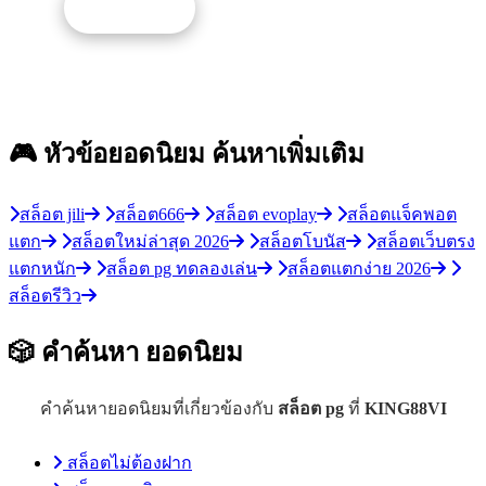
รับโปรนี้
🎮 หัวข้อยอดนิยม
ค้นหาเพิ่มเติม
สล็อต jili
สล็อต666
สล็อต evoplay
สล็อตแจ็คพอต
แตก
สล็อตใหม่ล่าสุด 2026
สล็อตโบนัส
สล็อตเว็บตรง
แตกหนัก
สล็อต pg ทดลองเล่น
สล็อตแตกง่าย 2026
สล็อตรีวิว
🎲 คำค้นหา
ยอดนิยม
คำค้นหายอดนิยมที่เกี่ยวข้องกับ
สล็อต pg
ที่
KING88VI
สล็อตไม่ต้องฝาก