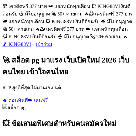
🎁 เครดิตฟรี 377 บาท 👑 แจกหนักทุกเดือน 💥 KING88VI ยินดี
ต้อนรับ 🎪 มีใบอนุญาต 🚀 50+ ค่ายเกม 🔥
🎁 เครดิตฟรี 377 บาท
👑 แจกหนักทุกเดือน 💥 KING88VI ยินดีต้อนรับ 🎪 มีใบอนุญาต
🚀 50+ ค่ายเกม 🔥
🎁 เครดิตฟรี 377 บาท 👑 แจกหนักทุกเดือน
💥 KING88VI ยินดีต้อนรับ 🎪 มีใบอนุญาต 🚀 50+ ค่ายเกม 🔥
🎵 KING88VI
—
เข้าร่วม
🚀 สล็อต pg มาแรง เว็บเปิดใหม่ 2026 เว็บ
คนไทย เข้าใจคนไทย
RTP สูงดีที่สุด ไม่ผ่านเอเย่นต์
🔥 ถอนทันที
👑 เล่นฟรี
💥 ข้อเสนอพิเศษสำหรับคนสมัครใหม่