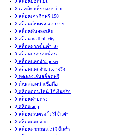
สล็อตยอดนิยม
เทคนิคสล็อตแตกง่าย
สล็อตเครดิตฟรี 150
สล็อตเว็บตรง แตกง่าย
สล็อตคืนยอดเสีย
สล็อต no limit city
สล็อตฝากขั้นต่ำ 50
สล็อตแนะนำเพื่อน
สล็อตแตกง่าย joker
สล็อตแตกง่าย แจกจริง
ทดลองเล่นสล็อตฟรี
เว็บสล็อตน่าเชื่อถือ
สล็อตออนไลน์ ได้เงินจริง
สล็อตค่ายตรง
สล็อต app
สล็อตเว็บตรง ไม่มีขั้นต่ำ
สล็อตแตกง่าย
สล็อตฝากถอนไม่มีขั้นต่ำ