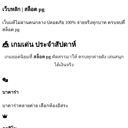
เว็บหลัก | สล็อต pg
เว็บแท้ไม่ผ่านคนกลาง ปลอดภัย 100% จ่ายจริงทุกบาท ครบจบที่
สล็อต pg
🎪 เกมเด่น
ประจำสัปดาห์
เกมยอดนิยมที่
สล็อต pg
คัดสรรมาให้ ครบทุกค่ายดัง เล่นสนุก
ได้เงินจริง
บาคาร่า
บาคาร่าหลายค่าย เลือกห้องอิสระ