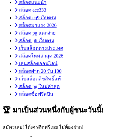
สล็อตแนะนำ
สล็อต ace333
สล็อต cq9 เว็บตรง
สล็อตมาแรง 2026
สล็อต pg แตกง่าย
สล็อต jili เว็บตรง
เว็บสล็อตต่างประเทศ
สล็อตใหม่ล่าสุด 2026
เล่นสล็อตออนไลน์
สล็อตฝาก 20 รับ 100
เว็บสล็อตลิขสิทธิ์แท้
สล็อต pg ใหม่ล่าสุด
สล็อตซื้อฟรีสปิน
🏆 มาเป็นส่วนหนึ่งกับผู้ชนะวันนี้!
สมัครเลย! ได้เครดิตฟรีเลย ไม่ต้องฝาก!