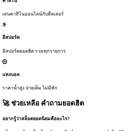
คาสิโน
เล่นคาสิโนออนไลน์กับดีลเลอร์
อีสปอร์ต
อีสปอร์ตยอดฮิต รวมทุกรายการ
แทงบอล
ราคาน้ำสูง จ่ายเต็ม ไม่มีหัก
🚀 ช่วยเหลือ
คำถามยอดฮิต
อยากรู้ว่าสล็อตยอดนิยมคืออะไร?