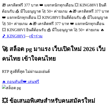
🎁 เครดิตฟรี 377 บาท 👑 แจกหนักทุกเดือน 💥 KING88VI ยินดี
ต้อนรับ 🎪 มีใบอนุญาต 🚀 50+ ค่ายเกม 🔥
🎁 เครดิตฟรี 377 บาท
👑 แจกหนักทุกเดือน 💥 KING88VI ยินดีต้อนรับ 🎪 มีใบอนุญาต
🚀 50+ ค่ายเกม 🔥
🎁 เครดิตฟรี 377 บาท 👑 แจกหนักทุกเดือน
💥 KING88VI ยินดีต้อนรับ 🎪 มีใบอนุญาต 🚀 50+ ค่ายเกม 🔥
🎵 KING88VI
—
เข้าร่วม
🚀 สล็อต pg มาแรง เว็บเปิดใหม่ 2026 เว็บ
คนไทย เข้าใจคนไทย
RTP สูงดีที่สุด ไม่ผ่านเอเย่นต์
🔥 ถอนทันที
👑 เล่นฟรี
💥 ข้อเสนอพิเศษสำหรับคนสมัครใหม่