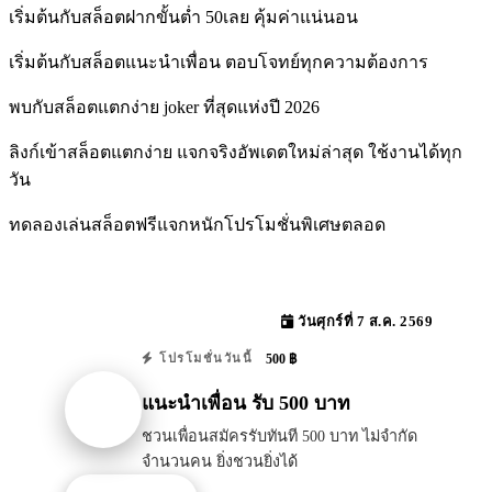
เริ่มต้นกับสล็อตฝากขั้นต่ำ 50เลย คุ้มค่าแน่นอน
เริ่มต้นกับสล็อตแนะนำเพื่อน ตอบโจทย์ทุกความต้องการ
พบกับสล็อตแตกง่าย joker ที่สุดแห่งปี 2026
ลิงก์เข้าสล็อตแตกง่าย แจกจริงอัพเดตใหม่ล่าสุด ใช้งานได้ทุก
วัน
ทดลองเล่นสล็อตฟรีแจกหนักโปรโมชั่นพิเศษตลอด
วันศุกร์ที่ 7 ส.ค. 2569
500 ฿
โปรโมชั่นวันนี้
แนะนำเพื่อน รับ 500 บาท
ชวนเพื่อนสมัครรับทันที 500 บาท ไม่จำกัด
จำนวนคน ยิ่งชวนยิ่งได้