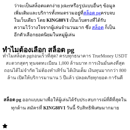
ว่าจะเป็นสล็อตแตกง่าย jokerหรือรูปแบบอื่นๆ ข้อมูล
เพิ่มเติมและบริการทั้งหมดรวมอยู่ที่
สล็อต pg
ครบจบ
ในเว็บเดียว โดย
KING88VI
เป็นเว็บตรงที่ได้รับ
ความไว้วางใจจากผู้เล่นจำนวนมาก ซึ่ง
สล็อต
ก็เป็น
อีกตัวเลือกยอดนิยมในหมู่ผู้เล่น
ทำไมต้องเลือก
สล็อต pg
ทำไมสล็อต pgถอนเร็วที่สุด? ครบทุกธนาคาร TrueMoney USDT
สะดวกสุดๆ ทุนจดทะเบียน 1,000 ล้านบาท การเงินมั่นคงที่สุด
ถอนได้ไม่จำกัด ไม่ต้องทำเทิร์น ได้เงินเต็ม เงินทุนมากกว่า 800
ล้าน เปิดให้บริการมานาน 5 ปีแล้ว ปลอดภัยทุกยอด การันตี
สล็อต pg
ออกแบบมาเพื่อให้ผู้เล่นได้รับประสบการณ์ที่ดีที่สุดใน
ทุกด้าน สมัครที่
KING88VI
วันนี้ รับสิทธิพิเศษมากมาย