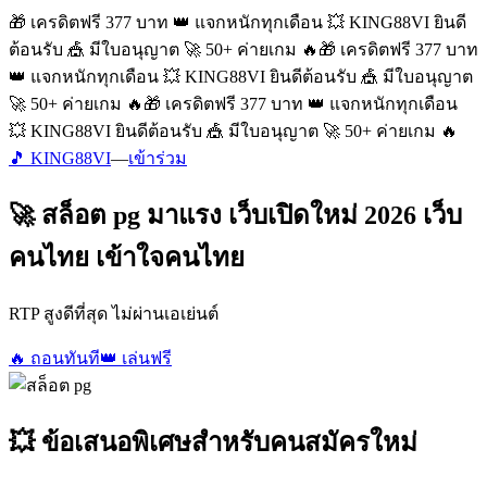
🎁 เครดิตฟรี 377 บาท 👑 แจกหนักทุกเดือน 💥 KING88VI ยินดี
ต้อนรับ 🎪 มีใบอนุญาต 🚀 50+ ค่ายเกม 🔥
🎁 เครดิตฟรี 377 บาท
👑 แจกหนักทุกเดือน 💥 KING88VI ยินดีต้อนรับ 🎪 มีใบอนุญาต
🚀 50+ ค่ายเกม 🔥
🎁 เครดิตฟรี 377 บาท 👑 แจกหนักทุกเดือน
💥 KING88VI ยินดีต้อนรับ 🎪 มีใบอนุญาต 🚀 50+ ค่ายเกม 🔥
🎵 KING88VI
—
เข้าร่วม
🚀 สล็อต pg มาแรง เว็บเปิดใหม่ 2026 เว็บ
คนไทย เข้าใจคนไทย
RTP สูงดีที่สุด ไม่ผ่านเอเย่นต์
🔥 ถอนทันที
👑 เล่นฟรี
💥 ข้อเสนอพิเศษสำหรับคนสมัครใหม่