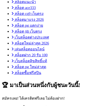
สล็อตแนะนำ
สล็อต ace333
สล็อต cq9 เว็บตรง
สล็อตมาแรง 2026
สล็อต pg แตกง่าย
สล็อต jili เว็บตรง
เว็บสล็อตต่างประเทศ
สล็อตใหม่ล่าสุด 2026
เล่นสล็อตออนไลน์
สล็อตฝาก 20 รับ 100
เว็บสล็อตลิขสิทธิ์แท้
สล็อต pg ใหม่ล่าสุด
สล็อตซื้อฟรีสปิน
🏆 มาเป็นส่วนหนึ่งกับผู้ชนะวันนี้!
สมัครเลย! ได้เครดิตฟรีเลย ไม่ต้องฝาก!