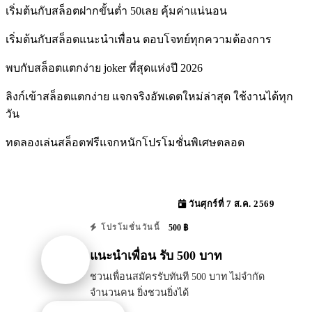
เริ่มต้นกับสล็อตฝากขั้นต่ำ 50เลย คุ้มค่าแน่นอน
เริ่มต้นกับสล็อตแนะนำเพื่อน ตอบโจทย์ทุกความต้องการ
พบกับสล็อตแตกง่าย joker ที่สุดแห่งปี 2026
ลิงก์เข้าสล็อตแตกง่าย แจกจริงอัพเดตใหม่ล่าสุด ใช้งานได้ทุก
วัน
ทดลองเล่นสล็อตฟรีแจกหนักโปรโมชั่นพิเศษตลอด
วันศุกร์ที่ 7 ส.ค. 2569
500 ฿
โปรโมชั่นวันนี้
แนะนำเพื่อน รับ 500 บาท
ชวนเพื่อนสมัครรับทันที 500 บาท ไม่จำกัด
จำนวนคน ยิ่งชวนยิ่งได้