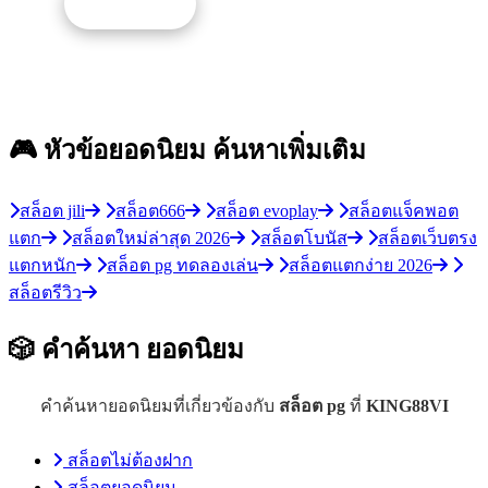
รับโปรนี้
🎮 หัวข้อยอดนิยม
ค้นหาเพิ่มเติม
สล็อต jili
สล็อต666
สล็อต evoplay
สล็อตแจ็คพอต
แตก
สล็อตใหม่ล่าสุด 2026
สล็อตโบนัส
สล็อตเว็บตรง
แตกหนัก
สล็อต pg ทดลองเล่น
สล็อตแตกง่าย 2026
สล็อตรีวิว
🎲 คำค้นหา
ยอดนิยม
คำค้นหายอดนิยมที่เกี่ยวข้องกับ
สล็อต pg
ที่
KING88VI
สล็อตไม่ต้องฝาก
สล็อตยอดนิยม