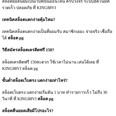
สล็อตยอดนิยมเป็นเว็บพนันออนไลน์ ครบวงจร ระบบอัตโนมัติ
รวดเร็ว ปลอดภัย ที่ KING88VI
เทคนิคสล็อตแตกง่ายคุ้มไหม?
เทคนิคสล็อตแตกง่ายเป็นที่ยอมรับ สมาชิกเยอะ จ่ายจริง เชื่อถือ
ได้
สล็อต pg
วิธีสมัครสล็อตเครดิตฟรี 150?
สล็อตเครดิตฟรี 150สะดวก ใช้เวลาไม่นาน เล่นได้เลย ที่
KING88VI สล็อต pg
ขั้นต่ำสล็อตเว็บตรง แตกง่ายเท่าไหร่?
สล็อตเว็บตรง แตกง่ายเริ่มต้น 1 บาท ทำรายการเร็ว ไม่ถึง 30
วินาที ที่ KING88VI
สล็อต pg
สล็อตคืนยอดเสียมีโปรอะไร?