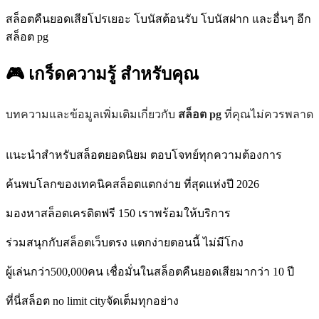
สล็อตคืนยอดเสียโปรเยอะ โบนัสต้อนรับ โบนัสฝาก และอื่นๆ อีก
สล็อต pg
🎮 เกร็ดความรู้
สำหรับคุณ
บทความและข้อมูลเพิ่มเติมเกี่ยวกับ
สล็อต pg
ที่คุณไม่ควรพลาด
แนะนำสำหรับสล็อตยอดนิยม ตอบโจทย์ทุกความต้องการ
ค้นพบโลกของเทคนิคสล็อตแตกง่าย ที่สุดแห่งปี 2026
มองหาสล็อตเครดิตฟรี 150 เราพร้อมให้บริการ
ร่วมสนุกกับสล็อตเว็บตรง แตกง่ายตอนนี้ ไม่มีโกง
ผู้เล่นกว่า500,000คน เชื่อมั่นในสล็อตคืนยอดเสียมากว่า 10 ปี
ที่นี่สล็อต no limit cityจัดเต็มทุกอย่าง