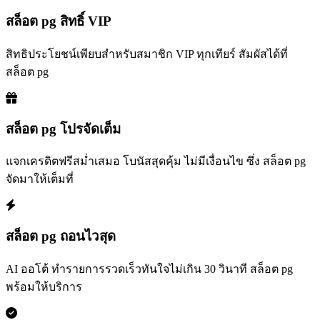
สล็อต pg สิทธิ์ VIP
สิทธิประโยชน์เพียบสำหรับสมาชิก VIP ทุกเทียร์ สัมผัสได้ที่
สล็อต pg
สล็อต pg โปรจัดเต็ม
แจกเครดิตฟรีสม่ำเสมอ โบนัสสุดคุ้ม ไม่มีเงื่อนไข ซึ่ง สล็อต pg
จัดมาให้เต็มที่
สล็อต pg ถอนไวสุด
AI ออโต้ ทำรายการรวดเร็วทันใจไม่เกิน 30 วินาที สล็อต pg
พร้อมให้บริการ