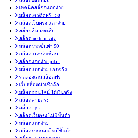
เทคนิคสล็อตแตกง่าย
สล็อตเครดิตฟรี 150
สล็อตเว็บตรง แตกง่าย
สล็อตคืนยอดเสีย
สล็อต no limit city
สล็อตฝากขั้นต่ำ 50
สล็อตแนะนำเพื่อน
สล็อตแตกง่าย joker
สล็อตแตกง่าย แจกจริง
ทดลองเล่นสล็อตฟรี
เว็บสล็อตน่าเชื่อถือ
สล็อตออนไลน์ ได้เงินจริง
สล็อตค่ายตรง
สล็อต app
สล็อตเว็บตรง ไม่มีขั้นต่ำ
สล็อตแตกง่าย
สล็อตฝากถอนไม่มีขั้นต่ำ