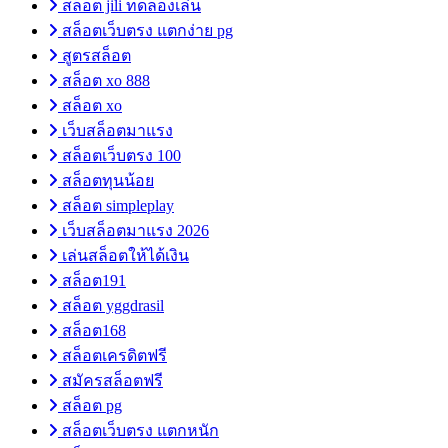
สล็อต jili ทดลองเล่น
สล็อตเว็บตรง แตกง่าย pg
สูตรสล็อต
สล็อต xo 888
สล็อต xo
เว็บสล็อตมาแรง
สล็อตเว็บตรง 100
สล็อตทุนน้อย
สล็อต simpleplay
เว็บสล็อตมาแรง 2026
เล่นสล็อตให้ได้เงิน
สล็อต191
สล็อต yggdrasil
สล็อต168
สล็อตเครดิตฟรี
สมัครสล็อตฟรี
สล็อต pg
สล็อตเว็บตรง แตกหนัก