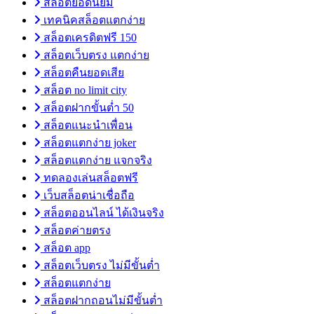
สล็อตยอดนิยม
เทคนิคสล็อตแตกง่าย
สล็อตเครดิตฟรี 150
สล็อตเว็บตรง แตกง่าย
สล็อตคืนยอดเสีย
สล็อต no limit city
สล็อตฝากขั้นต่ำ 50
สล็อตแนะนำเพื่อน
สล็อตแตกง่าย joker
สล็อตแตกง่าย แจกจริง
ทดลองเล่นสล็อตฟรี
เว็บสล็อตน่าเชื่อถือ
สล็อตออนไลน์ ได้เงินจริง
สล็อตค่ายตรง
สล็อต app
สล็อตเว็บตรง ไม่มีขั้นต่ำ
สล็อตแตกง่าย
สล็อตฝากถอนไม่มีขั้นต่ำ