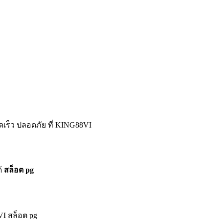
เร็ว ปลอดภัย ที่ KING88VI
ด้
สล็อต pg
VI สล็อต pg