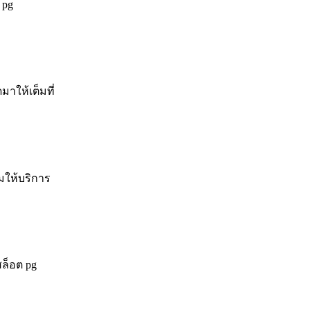
 pg
มาให้เต็มที่
มให้บริการ
สล็อต pg