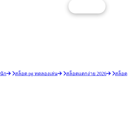
รับโปรนี้
นัก
สล็อต pg ทดลองเล่น
สล็อตแตกง่าย 2026
สล็อต