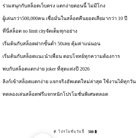
ร่วมสนุกกับสล็อตเว็บตรง แตกง่ายตอนนี้ ไม่มีโกง
ผู้เล่นกว่า500,000คน เชื่อมั่นในสล็อตคืนยอดเสียมากว่า 10 ปี
ที่นี่สล็อต no limit cityจัดเต็มทุกอย่าง
เริ่มต้นกับสล็อตฝากขั้นต่ำ 50เลย คุ้มค่าแน่นอน
เริ่มต้นกับสล็อตแนะนำเพื่อน ตอบโจทย์ทุกความต้องการ
พบกับสล็อตแตกง่าย joker ที่สุดแห่งปี 2026
ลิงก์เข้าสล็อตแตกง่าย แจกจริงอัพเดตใหม่ล่าสุด ใช้งานได้ทุกวัน
ทดลองเล่นสล็อตฟรีแจกหนักโปรโมชั่นพิเศษตลอด
500 ฿
โปรโมชั่นวันนี้