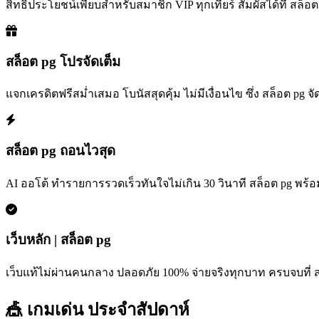
สิทธิประโยชน์เพียบสำหรับสมาชิก VIP ทุกเทียร์ สัมผัสได้ที่ สล็อต
สล็อต pg โปรจัดเต็ม
แจกเครดิตฟรีสม่ำเสมอ โบนัสสุดคุ้ม ไม่มีเงื่อนไข ซึ่ง สล็อต pg จัด
สล็อต pg ถอนไวสุด
AI ออโต้ ทำรายการรวดเร็วทันใจไม่เกิน 30 วินาที สล็อต pg พร้อ
เว็บหลัก | สล็อต pg
เว็บแท้ไม่ผ่านคนกลาง ปลอดภัย 100% จ่ายจริงทุกบาท ครบจบที่ 
🎪 เกมเด่น
ประจำสัปดาห์