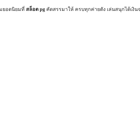
มยอดนิยมที่
สล็อต pg
คัดสรรมาให้ ครบทุกค่ายดัง เล่นสนุกได้เงินจ