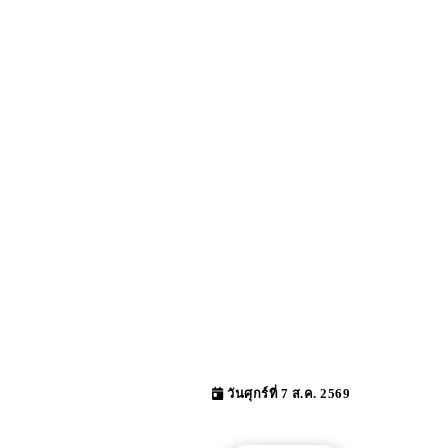
วันศุกร์ที่ 7 ส.ค. 2569