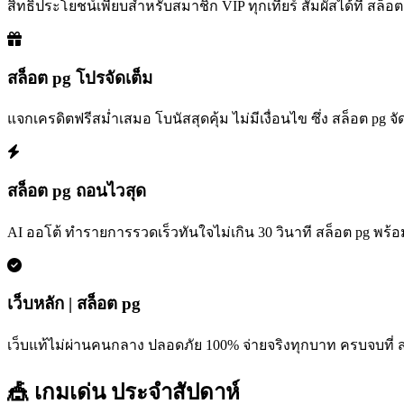
สิทธิประโยชน์เพียบสำหรับสมาชิก VIP ทุกเทียร์ สัมผัสได้ที่ สล็อต
สล็อต pg โปรจัดเต็ม
แจกเครดิตฟรีสม่ำเสมอ โบนัสสุดคุ้ม ไม่มีเงื่อนไข ซึ่ง สล็อต pg จัด
สล็อต pg ถอนไวสุด
AI ออโต้ ทำรายการรวดเร็วทันใจไม่เกิน 30 วินาที สล็อต pg พร้อ
เว็บหลัก | สล็อต pg
เว็บแท้ไม่ผ่านคนกลาง ปลอดภัย 100% จ่ายจริงทุกบาท ครบจบที่ 
🎪 เกมเด่น
ประจำสัปดาห์