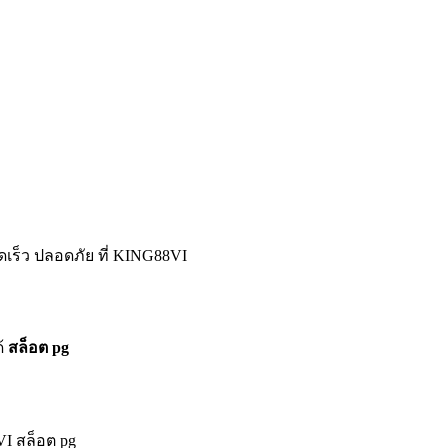
เร็ว ปลอดภัย ที่ KING88VI
ด้
สล็อต pg
VI สล็อต pg