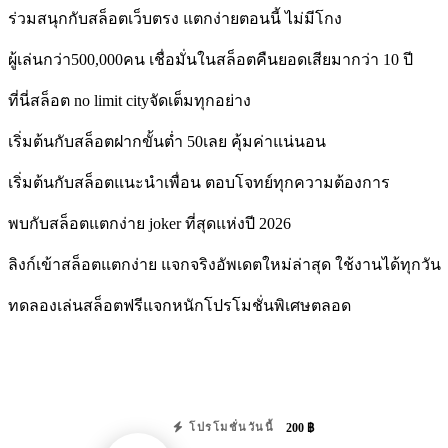
ร่วมสนุกกับสล็อตเว็บตรง แตกง่ายตอนนี้ ไม่มีโกง
ผู้เล่นกว่า500,000คน เชื่อมั่นในสล็อตคืนยอดเสียมากว่า 10 ปี
ที่นี่สล็อต no limit cityจัดเต็มทุกอย่าง
เริ่มต้นกับสล็อตฝากขั้นต่ำ 50เลย คุ้มค่าแน่นอน
เริ่มต้นกับสล็อตแนะนำเพื่อน ตอบโจทย์ทุกความต้องการ
พบกับสล็อตแตกง่าย joker ที่สุดแห่งปี 2026
ลิงก์เข้าสล็อตแตกง่าย แจกจริงอัพเดตใหม่ล่าสุด ใช้งานได้ทุกวัน
ทดลองเล่นสล็อตฟรีแจกหนักโปรโมชั่นพิเศษตลอด
200 ฿
โปรโมชั่นวันนี้