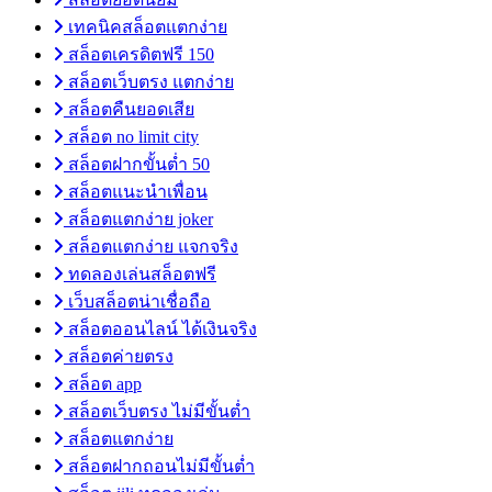
เทคนิคสล็อตแตกง่าย
สล็อตเครดิตฟรี 150
สล็อตเว็บตรง แตกง่าย
สล็อตคืนยอดเสีย
สล็อต no limit city
สล็อตฝากขั้นต่ำ 50
สล็อตแนะนำเพื่อน
สล็อตแตกง่าย joker
สล็อตแตกง่าย แจกจริง
ทดลองเล่นสล็อตฟรี
เว็บสล็อตน่าเชื่อถือ
สล็อตออนไลน์ ได้เงินจริง
สล็อตค่ายตรง
สล็อต app
สล็อตเว็บตรง ไม่มีขั้นต่ำ
สล็อตแตกง่าย
สล็อตฝากถอนไม่มีขั้นต่ำ