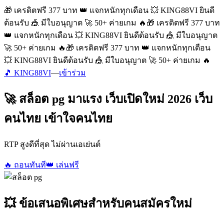
🎁 เครดิตฟรี 377 บาท 👑 แจกหนักทุกเดือน 💥 KING88VI ยินดี
ต้อนรับ 🎪 มีใบอนุญาต 🚀 50+ ค่ายเกม 🔥
🎁 เครดิตฟรี 377 บาท
👑 แจกหนักทุกเดือน 💥 KING88VI ยินดีต้อนรับ 🎪 มีใบอนุญาต
🚀 50+ ค่ายเกม 🔥
🎁 เครดิตฟรี 377 บาท 👑 แจกหนักทุกเดือน
💥 KING88VI ยินดีต้อนรับ 🎪 มีใบอนุญาต 🚀 50+ ค่ายเกม 🔥
🎵 KING88VI
—
เข้าร่วม
🚀 สล็อต pg มาแรง เว็บเปิดใหม่ 2026 เว็บ
คนไทย เข้าใจคนไทย
RTP สูงดีที่สุด ไม่ผ่านเอเย่นต์
🔥 ถอนทันที
👑 เล่นฟรี
💥 ข้อเสนอพิเศษสำหรับคนสมัครใหม่