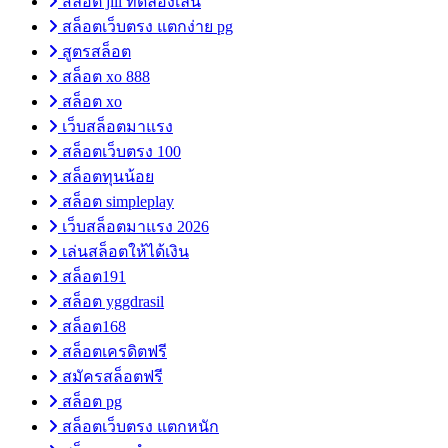
สล็อต jili ทดลองเล่น
สล็อตเว็บตรง แตกง่าย pg
สูตรสล็อต
สล็อต xo 888
สล็อต xo
เว็บสล็อตมาแรง
สล็อตเว็บตรง 100
สล็อตทุนน้อย
สล็อต simpleplay
เว็บสล็อตมาแรง 2026
เล่นสล็อตให้ได้เงิน
สล็อต191
สล็อต yggdrasil
สล็อต168
สล็อตเครดิตฟรี
สมัครสล็อตฟรี
สล็อต pg
สล็อตเว็บตรง แตกหนัก