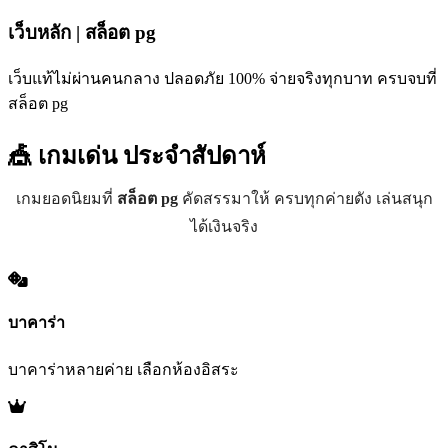
เว็บหลัก | สล็อต pg
เว็บแท้ไม่ผ่านคนกลาง ปลอดภัย 100% จ่ายจริงทุกบาท ครบจบที่
สล็อต pg
🎪 เกมเด่น
ประจำสัปดาห์
เกมยอดนิยมที่
สล็อต pg
คัดสรรมาให้ ครบทุกค่ายดัง เล่นสนุก
ได้เงินจริง
บาคาร่า
บาคาร่าหลายค่าย เลือกห้องอิสระ